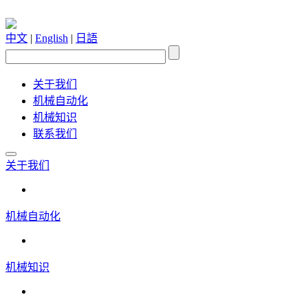
中文
|
English
|
日語
关于我们
机械自动化
机械知识
联系我们
关于我们
机械自动化
机械知识